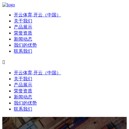
开云体育,开云（中国）
关于我们
产品展示
荣誉资质
新闻动态
我们的优势
联系我们

开云体育,开云（中国）
关于我们
产品展示
荣誉资质
新闻动态
我们的优势
联系我们