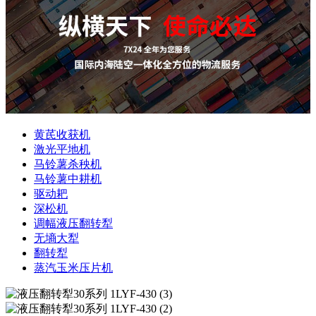
黄芪收获机
激光平地机
马铃薯杀秧机
马铃薯中耕机
驱动耙
深松机
调幅液压翻转犁
无墒大犁
翻转犁
蒸汽玉米压片机