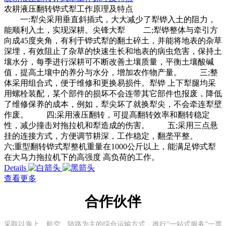
农耕液压翻转铧式犁工作原理及特点
一:犁尖采用垂直斜插式，大大减少了犁铧入土的阻力，
能顺利入土，实现深耕。尖锋大犁 二;犁铧整体与牵引方
向成45度夹角，有利于铧式犁的翻土碎土，并能将地表的杂草
深埋，有效阻止了杂草的快速生长和地表的病虫危害，保持土
壤水分，每季进行深耕可不断改善土壤质量，平衡土壤酸碱
值，提高土壤中的养分与水分，增加农作物产量。 三;整
体采用组合式，便于维修和更换易损件。犁铧 上下犁腿均采
用螺栓装配，某个部件的损坏不会连带其它部件也报废，降低
了维修保养的成本，例如，犁尖坏了就换犁尖，不会牵连犁壁
作废。 四;采用液压翻转，可提高翻转效率和翻转稳定
性，减少撞击对拖拉机和犁造成的伤害。 五;采用三点悬
挂的连接方式，方便调节耕深，工作稳定，翻垄平整。
六;重型翻转铧式犁整机重量在1000公斤以上，能满足铧式犁
在大马力拖拉机下的高强度 高负荷的工作。
Details
查看更多
合作伙伴
采取以海上、航空、陆路为主的综合运输方式，推行“一站式服务”一票