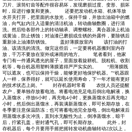
刀片、滚筒钉齿等配件很容易坏，发现磨损过度、变形、损坏
时，应进行修复和更换。 还要把发动机水箱、机体等放
水开关打开，把里面的水放光，保持干燥，并放出油箱中的燃
油，向气缸内注入适量的清洁机油，转动曲轴数圈，进行清
洗。然后给各部件上的转动轴承、调整螺栓、离合器涂上机油
或黄油，防止锈蚀；对油漆已磨损或生锈的外露件，要除锈后
重新涂上油漆防锈蚀。 盖好薄膜放室内 该打油的打
油、该清洗的清洗。做完这些后，一定要将机器搬到室内存
放，千万不要放在室外或淋雨的地方。 笔者看到，他家
专门有一件通风透光的屋子，里面放着旋耕机、脱粒机、收割
机等，每台机器用塑料薄膜遮得严严实实的。 “用薄膜既
可以遮灰，也可以保持干燥，能够更好地保护机器。”“机器跟
人一样，保养得好，就可以延长使用寿命，下一年才能有更好
的技术状态上岗。” 封存机器时常看 农技人员还提醒
农户，要单独存放蓄电池。将蓄电池充足电后倒出电解液，换
入蒸馏水，停放6小时，再充电4小时，更换蒸馏水后再充电2
小时，然后倒出蒸馏水，再装满新蒸馏水，即可长期存放，在
冬季要注意保温防冻；也可将蓄电池完全放电，倒出电解液后
用蒸馏水多次冲洗，直到水无酸性为止，倒净蒸馏水，晾干
后，拧紧孔盖，密封通气孔，即可长期存放。 此外，封
存机器后，每个月要用手摇把摇转发动机曲轴转动2次以上，