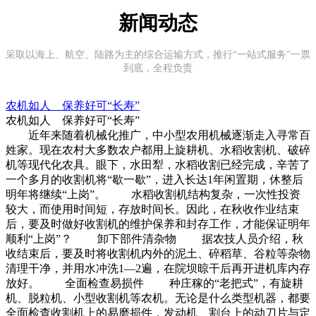
新闻动态
采取以海上、航空、陆路为主的综合运输方式，推行“一站式服务”一票
到底，全程负责
农机如人 保养好可“长寿”
农机如人 保养好可“长寿”
近年来随着机械化推广，中小型农用机械逐渐走入寻常百
姓家。现在农村大多数农户都用上旋耕机、水稻收割机、破碎
机等现代化农具。眼下，水田犁，水稻收割已经完成，辛苦了
一个多月的收割机将“歇一歇”，进入长达1年闲置期，休整后
明年将继续“上岗”。 水稻收割机结构复杂，一次性投资
较大，而使用时间短，存放时间长。因此，在秋收作业结束
后，要及时做好收割机的维护保养和封存工作，才能保证明年
顺利“上岗”？ 卸下部件清杂物 据农技人员介绍，秋
收结束后，要及时将收割机内外的泥土、碎稻草、谷粒等杂物
清理干净，并用水冲洗1—2遍，在院坝晾干后再开进机库内存
放好。 全面检查易损件 种庄稼的“老把式”，有旋耕
机、脱粒机、小型收割机等农机。无论是什么类型机器，都要
全面检查收割机上的易磨损件，发动机、割台上的动刀片与定