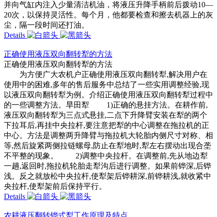
并向气缸内注入少量清洁机油，将液压升降手柄前后拨动10—
20次，以保持灵活性。每个月，他都要检查和擦去机器上的灰
尘，隔一段时间还打油。
Details
正确使用液压双向翻转犁的方法
正确使用液压双向翻转犁的方法
为方便广大农机户正确使用液压双向翻转犁,解决用户在
使用中的困难,多年的售后服务中总结了一些实用调整经验,现
以液压双向翻转犁为例。介绍正确使用液压双向翻转犁过程中
的一些调整方法。旱田犁 1)正确的悬挂方法。在耕作前,
液压双向翻转犁为三点式悬挂,二点下升降臂安装在犁的两个
下拉耳后,再挂中央拉杆,要注意把犁的中心调整在拖拉机的正
中心。方法是调整两升降臂与拖拉机大轮胎内侧尺寸对称、相
等,然后旋紧两侧拉链螺母,防止在犁地时,犁左右摆动出现合垄
不平整的现象。 2)调整中央拉杆。在调整前,先从地边犁
一趟,返回时,拖拉机轮胎走犁沟后进行调整。如果前铧深,后铧
浅。反之就放松中央拉杆,使犁架后铧耕深,前铧耕浅,就收紧中
央拉杆,使犁架前后保持平行。
Details
农耕液压翻转铧式犁工作原理及特点